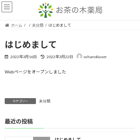
コ
ナ
ン
ビ
テ
ゲ
ン
ー
ホーム
未分類
はじめまして
ツ
シ
へ
ョ
ス
ン
はじめまして
キ
に
ッ
移
最
2022年3月16日
2022年3月22日
ochanokiuser
プ
動
終
更
Webページをオープンしました
新
日
時
:
未分類
カテゴリー
最近の投稿
はじめまして