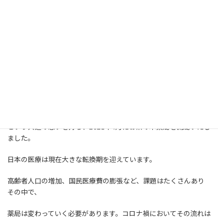
代表挨拶
はじめまして。代表の小西徹、北川昂佑と申します。
私たちは同じ大学で6年間薬学を学んだのち、それぞれの道で働い
ておりましたが、
「薬剤師は患者さん、地域医療のためにもっとたくさんできるこ
とがあるはず」
という共通の思いを持ち、2021年4月にお茶の木薬局を開局いたし
ました。
日本の医療は現在大きな転換期を迎えています。
高齢者人口の増加、国民医療費の膨張など、課題はたくさんあり
その中で、
薬局は変わっていく必要があります。コロナ禍においてその流れは